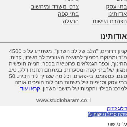
י עסק
צרכי משרד ומיחשוב
ותינו
בתי קפה
רת נגישות
הנעלה
דותינו
קניון דרורים, "הלב של לב השרון", משתרע על כ 4500
 וממוקם בסמוך למועצה האזורית לב השרון, קרית
נוך, וכפר הגמלאים פרוטיאה בכפר. חנייה חופשית
וון של בתי קפה ומסעדות. במתחם תחנת דלק, טיב
טעם, כספומט, בי-פארם, וכל מה שצריך ליד הבית. 50
 עסק וסניפים של רשתות מובילות הופכים אותנו
כז הבילוי והקניות של תושבי השרון.
קראו עוד
www.studiobaram.co.il
ג לתוכן
 סרגל נגישות
נגישות