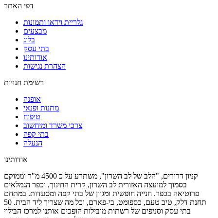
דפי האתר
גלריית וידאו ותמונות
מבצעים
בלוג
בתי עסק
אודותינו
הצהרת נגישות
רשימת חנויות
אופנה
מתנות ופנאי
טיפוח
צרכי משרד ומיחשוב
בתי קפה
הנעלה
אודותינו
קניון דרורים, "הלב של לב השרון", משתרע על כ 4500 מ"ר וממוקם
בסמוך למועצה האזורית לב השרון, קרית החינוך, וכפר הגמלאים
פרוטיאה בכפר. חנייה חופשית ומגוון של בתי קפה ומסעדות. במתחם
תחנת דלק, טיב טעם, כספומט, בי-פארם, וכל מה שצריך ליד הבית. 50
בתי עסק וסניפים של רשתות מובילות הופכים אותנו למרכז הבילוי