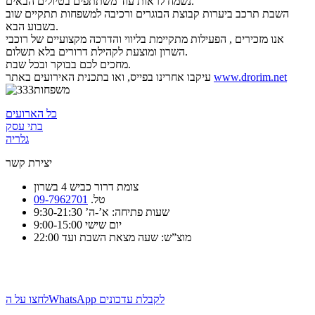
לים הבאים.
נשמח לראות עוד משתתפים בטיו
השבת תרכב ביערות קבוצת הבוגרים ורכיבה למשפחות תתקיים שוב
בשבוע הבא.
אנו מזכירים , הפעילות מתקיימת בליווי והדרכה מקצועיים של רוכבי
השרון ומוצעת לקהילת דרורים בלא תשלום.
מחכים לכם בבוקר ובכל שבת.
www.drorim.net
עיקבו אחרינו בפייס, ואו בתכנית האירועים באתר
כל הארועים
בתי עסק
גלריה
יצירת קשר
צומת דרור כביש 4 בשרון
טל.
09-7962701
שעות פתיחה: א’-ה’ 9:30-21:30
יום שישי 9:00-15:00
מוצ”ש: שעה מצאת השבת ועד 22:00
לחצו על הWhatsApp לקבלת עדכונים