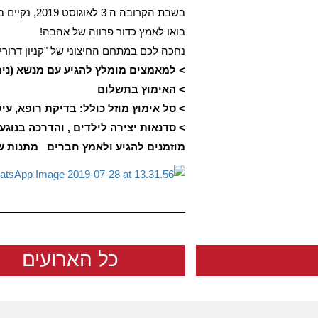
בשבת הקרובה ה 3 לאוגוסט 2019, נקיים בשיתוף עם הרצליה אוהבת חיות חגיגה של אימוץ חתולים.
בואו לאמץ כדור פרווה של אהבה!
נחכה לכם במתחם החיצוני של "קניון דרורים
> למאמצים מומלץ להגיע עם מנשא (נית
> האימוץ בתשלום
> סל אימוץ מוזל כולל: בדיקת רופא, עיק
> סדנאות יצירה לילדים , והדרכה בנוגע
מוזמנים להגיע ולאמץ חברים
מתנות ש
כל הארועים