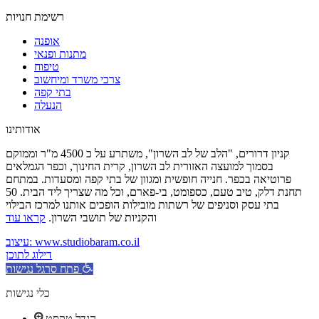
רשימת חנויות
אופנה
מתנות ופנאי
טיפוח
צרכי משרד ומיחשוב
בתי קפה
הנעלה
אודותינו
קניון דרורים, "הלב של לב השרון", משתרע על כ 4500 מ"ר וממוקם
בסמוך למועצה האזורית לב השרון, קרית החינוך, וכפר הגמלאים
פרוטיאה בכפר. חנייה חופשית ומגוון של בתי קפה ומסעדות. במתחם
תחנת דלק, טיב טעם, כספומט, בי-פארם, וכל מה שצריך ליד הבית. 50
בתי עסק וסניפים של רשתות מובילות הופכים אותנו למרכז הבילוי
והקניות של תושבי השרון.
קראו עוד
עיצוב: www.studiobaram.co.il
דילוג לתוכן
פתח סרגל נגישות
כלי נגישות
הגדל טקסט