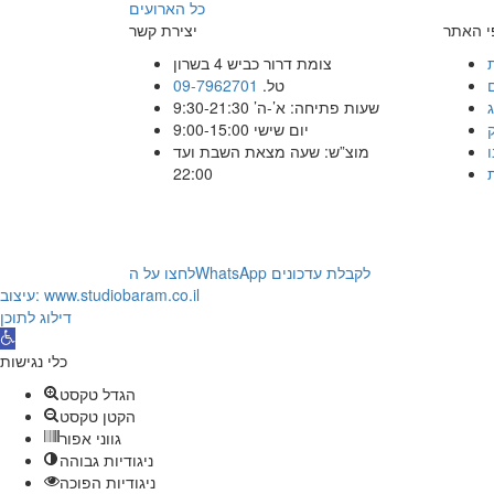
כל הארועים
י האתר
יצירת קשר
צומת דרור כביש 4 בשרון
טל.
09-7962701
שעות פתיחה: א’-ה’ 9:30-21:30
יום שישי 9:00-15:00
ו
מוצ”ש: שעה מצאת השבת ועד
22:00
לחצו על הWhatsApp לקבלת עדכונים
עיצוב: www.studiobaram.co.il
דילוג לתוכן
פתח
סרגל
כלי נגישות
נגישות
הגדל טקסט
הקטן טקסט
גווני אפור
ניגודיות גבוהה
ניגודיות הפוכה