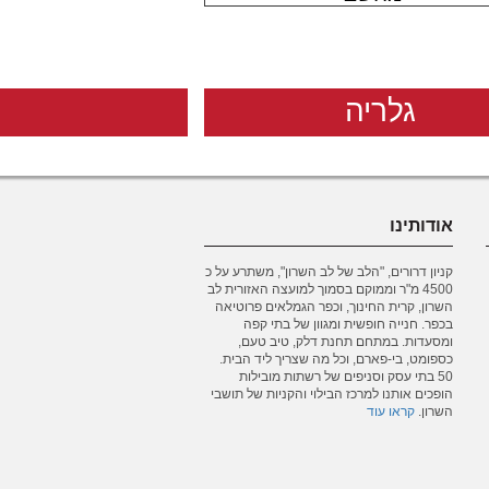
גלריה
אודותינו
קניון דרורים, "הלב של לב השרון", משתרע על כ
4500 מ"ר וממוקם בסמוך למועצה האזורית לב
השרון, קרית החינוך, וכפר הגמלאים פרוטיאה
בכפר. חנייה חופשית ומגוון של בתי קפה
ומסעדות. במתחם תחנת דלק, טיב טעם,
כספומט, בי-פארם, וכל מה שצריך ליד הבית.
50 בתי עסק וסניפים של רשתות מובילות
הופכים אותנו למרכז הבילוי והקניות של תושבי
השרון.
קראו עוד